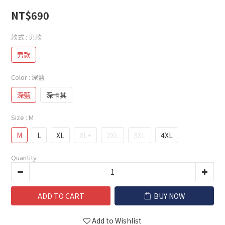
NT$690
款式
: 男款
男款
Color
: 深藍
深藍
深卡其
Size
: M
M
L
XL
XL+
2XL
3XL
4XL
Quantity
ADD TO CART
BUY NOW
Add to Wishlist