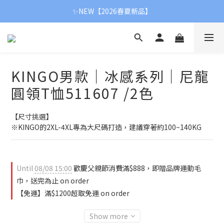
【父親節限定】滿額贈品牌運動毛巾👨❤
✨NEW【2026春夏新品】
【新春首降】冬季全面8折
【父親節限定】滿額贈品牌運動毛巾👨❤
KINGO男款｜冰感系列｜尼龍
圓領T恤511607 /2色
【尺寸挑選】
※KINGO的2XL-4XL專為大尺碼打造，建議穿著約100~140KG
Until
08/08 15:00
歡慶父親節消費滿$888，即贈品牌運動毛
巾，送完為止 on order
【免運】滿$1200超取免運 on order
Show more