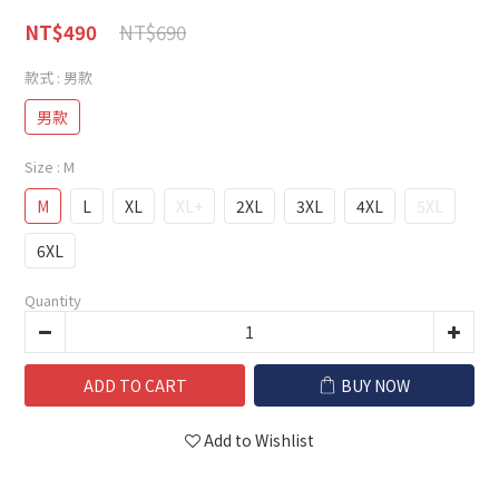
NT$690
NT$490
款式
: 男款
男款
Size
: M
M
L
XL
XL+
2XL
3XL
4XL
5XL
6XL
Quantity
ADD TO CART
BUY NOW
Add to Wishlist