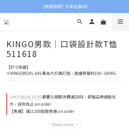
【父親節限定】滿額贈品牌運動毛巾👨❤
【新春首降】冬季全面8折
【父親節限定】滿額贈品牌運動毛巾👨❤
KINGO男款｜口袋設計款T恤
511618
【尺寸挑選】
※KINGO的2XL-6XL專為大尺碼打造，建議穿著約100~160KG
Until
08/08 15:00
歡慶父親節消費滿$888，即贈品牌運動毛
巾，送完為止 on order
【免運】滿$1200超取免運 on order
Show more