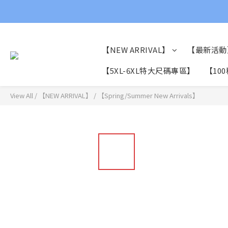
【NEW ARRIVAL】
【最新活動
【5XL-6XL特大尺碼專區】
【10
View All
/
【NEW ARRIVAL】
/
【Spring/Summer New Arrivals】