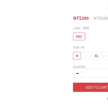
NT$590
NT$390
Color
: 粉紅
粉紅
Size
: M
M
L
XL
X
Quantity
ADD TO CART