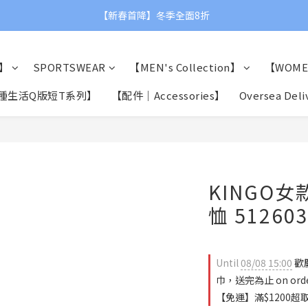
【父親節限定】滿額贈品牌運動毛巾👨❤
【新春首降】冬季全面8折
【父親節限定】滿額贈品牌運動毛巾👨❤
】
SPORTSWEAR
【MEN's Collection】
【WOMEN
0種生活Q版短T系列】
【配件｜Accessories】
Oversea Deli
KINGO
恤 51260
Until
08/08 15:00
歡
巾，送完為止 on ord
【免運】滿$1200超取免