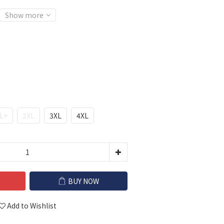
Show more
L+
2XL
3XL
4XL
BUY NOW
Add to Wishlist