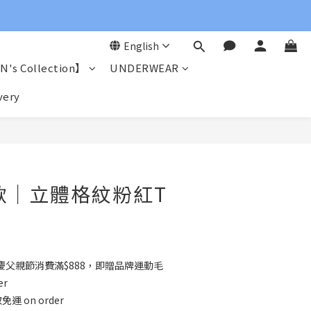
English
's Collection】
UNDERWEAR
very
BUY NOW
女款｜立體格紋粉紅T
3
慶父親節消費滿$888，即贈品牌運動毛
er
運 on order