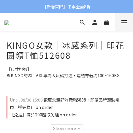
【父親節限定】滿額贈品牌運動毛巾👨❤
【新春首降】冬季全面8折
【父親節限定】滿額贈品牌運動毛巾👨❤
KINGO女款｜冰感系列｜印花
圓領T恤512608
【尺寸挑選】
※KINGO的2XL-6XL專為大尺碼打造，建議穿著約100~160KG
Until
08/08 15:00
歡慶父親節消費滿$888，即贈品牌運動毛
巾，送完為止 on order
【免運】滿$1200超取免運 on order
Show more