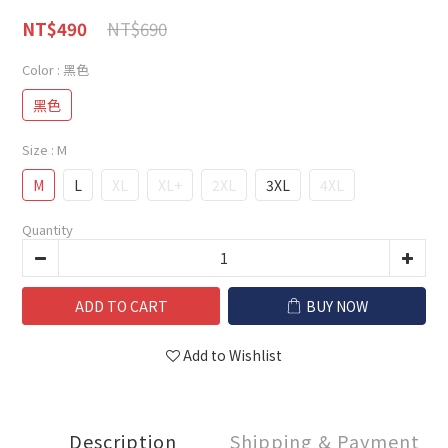
NT$690
NT$490
Color
: 黑色
黑色
Size
: M
M
L
XL
XL+
2XL
3XL
4XL
Quantity
ADD TO CART
BUY NOW
Add to Wishlist
Description
Shipping & Payment