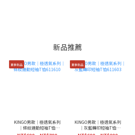
新品推薦
夏季新品
夏季新品
KINGO男款｜極透氣系列
KINGO男款｜極透氣系列
｜條紋運動短袖T恤
｜灰藍轉印短袖T恤
611610
611603