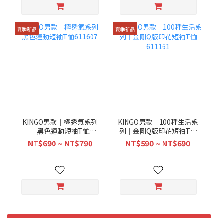
夏季新品
夏季新品
KINGO男款｜極透氣系列
KINGO男款｜100種生活系
｜黑色運動短袖T恤
列｜金剛Q版印花短袖T恤
611607
611161
NT$690 ~ NT$790
NT$590 ~ NT$690