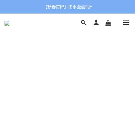
【父親節限定】滿額贈品牌運動毛巾👨❤
【新春首降】冬季全面8折
【父親節限定】滿額贈品牌運動毛巾👨❤