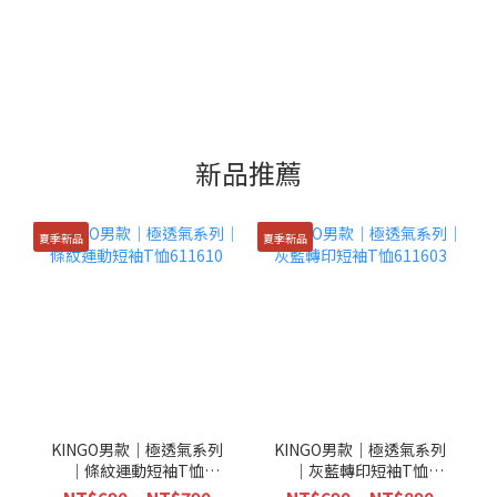
新品推薦
夏季新品
夏季新品
KINGO男款｜極透氣系列
KINGO男款｜極透氣系列
｜條紋運動短袖T恤
｜灰藍轉印短袖T恤
611610
611603