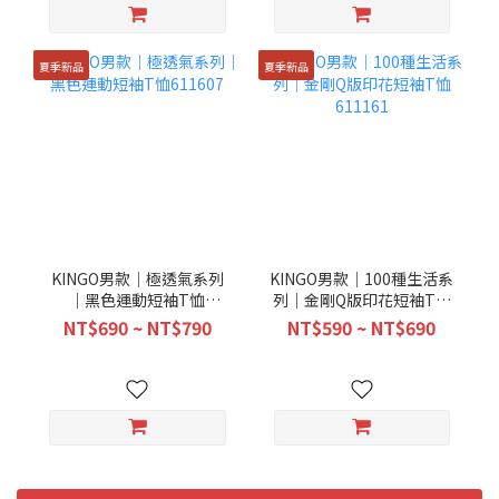
夏季新品
夏季新品
KINGO男款｜極透氣系列
KINGO男款｜100種生活系
｜黑色運動短袖T恤
列｜金剛Q版印花短袖T恤
611607
611161
NT$690 ~ NT$790
NT$590 ~ NT$690