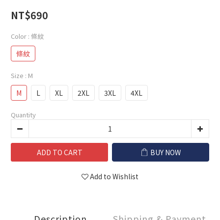
NT$690
Color
: 條紋
條紋
Size
: M
M
L
XL
2XL
3XL
4XL
Quantity
ADD TO CART
BUY NOW
Add to Wishlist
Description
Shipping & Payment