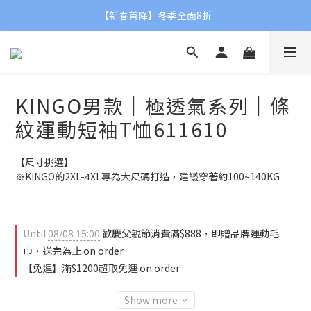
【父親節限定】滿額贈品牌運動毛巾👨❤
【新春首降】冬季全面8折
【父親節限定】滿額贈品牌運動毛巾👨❤
KINGO男款｜極透氣系列｜條
紋運動短袖T恤611610
【尺寸挑選】
※KINGO的2XL-4XL專為大尺碼打造，建議穿著約100~140KG
Until
08/08 15:00
歡慶父親節消費滿$888，即贈品牌運動毛
巾，送完為止 on order
【免運】滿$1200超取免運 on order
Show more