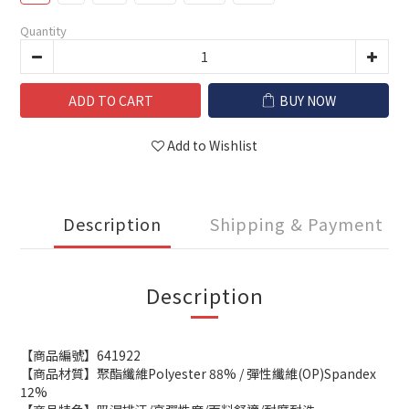
Quantity
ADD TO CART
BUY NOW
Add to Wishlist
Description
Shipping & Payment
Description
【商品編號】641922
【商品材質】聚酯纖維Polyester 88% / 彈性纖維(OP)Spandex
12%