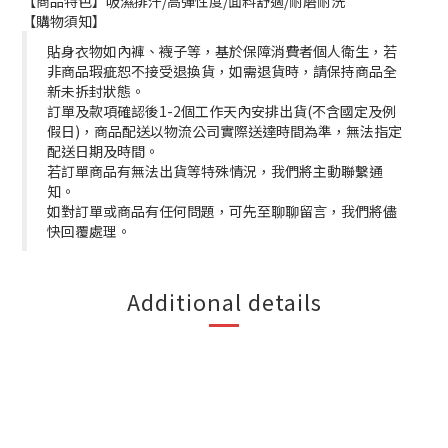
【商品特色】吸濕排汗/高彈性度/面料舒適/耐磨耐洗
【購物須知】
貼身衣物如內褲、襪子等，基於保障消費者個人衛生，若
非商品瑕疵恕不接受退換貨，如需退貨時，請保持商品全
新未拆封狀態。
訂單及款項確認後1-2個工作天內安排出貨(不含國定及例
假日)，商品配送以物流公司實際送達時間為準，無法指定
配送日期及時間。
若訂單商品有無法出貨等特殊情況，我們將主動聯繫通
知。
如對訂單或商品有任何問題，可先至聊聊留言，我們將儘
快回覆處理。
Additional details