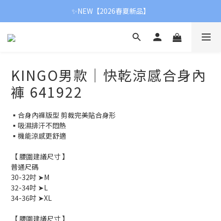
✨NEW【2026春夏新品】
✨NEW【2026春夏新品】
【新春首降】冬季全面8折
✨NEW【2026春夏新品】
KINGO男款｜快乾涼感合身內
褲 641922
▪合身內褲版型 剪裁完美貼合身形
▪吸濕排汗不悶熱
▪機能涼感更舒適
【 腰圍建議尺寸 】
普通尺碼
30-32吋 ➤M
32-34吋 ➤L
34-36吋 ➤XL
【 腰圍建議尺寸 】