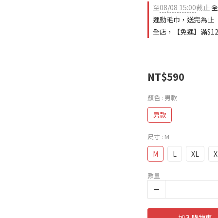
至
08/08 15:00
截止
全
運動毛巾，送完為止
全店，【免運】滿$12
NT$590
顏色
: 男款
男款
尺寸
: M
M
L
XL
X
數量
加入購物車