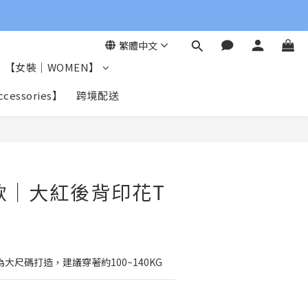
繁體中文
【女裝｜WOMEN】
essories】
跨境配送
立即購買
男款｜大紅後背印花T
3
L專為大尺碼打造，建議穿著約100~140KG