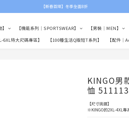
【父親節限定】滿額贈品牌運動毛巾👨❤
【新春首降】冬季全面8折
【父親節限定】滿額贈品牌運動毛巾👨❤
動】
【機能系列｜SPORTSWEAR】
【男裝｜MEN】
L-6XL特大尺碼專區】
【100種生活Q版短T系列】
【配件｜Acc
KINGO
恤 51111
【尺寸挑選】
※KINGO的2XL-4X