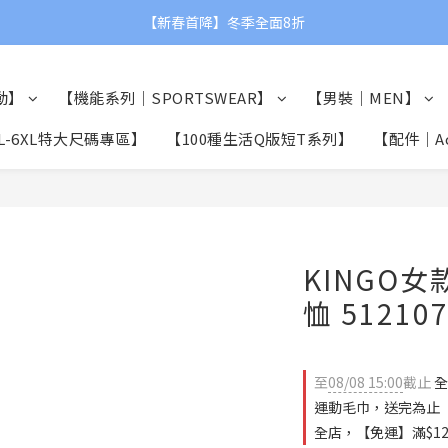
【父親節限定】滿額贈品牌運動毛巾👨❤
【新春首降】冬季全面8折
【父親節限定】滿額贈品牌運動毛巾👨❤
動】
【機能系列｜SPORTSWEAR】
【男裝｜MEN】
L-6XL特大尺碼專區】
【100種生活Q版短T系列】
【配件｜Acc
KINGO
恤 51210
至
08/08 15:00
截止
全
運動毛巾，送完為止
全店，【免運】滿$12