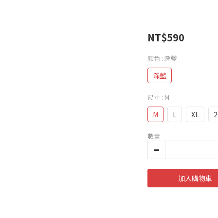
NT$590
顏色
: 深藍
深藍
尺寸
: M
M
L
XL
2
數量
加入購物車