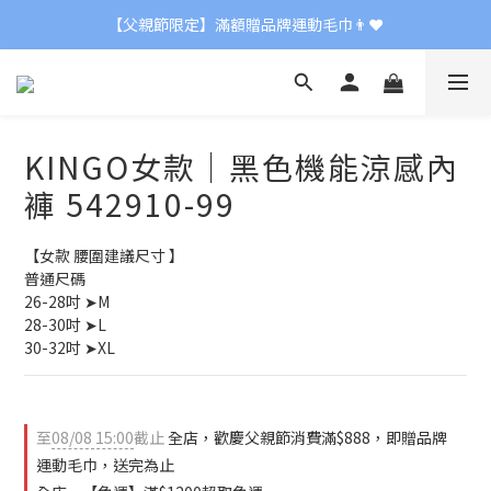
【父親節限定】滿額贈品牌運動毛巾👨❤
【父親節限定】滿額贈品牌運動毛巾👨❤
✨NEW【2026春夏新品】
【新春首降】冬季全面8折
KINGO女款｜黑色機能涼感內
【父親節限定】滿額贈品牌運動毛巾👨❤
褲 542910-99
【女款 腰圍建議尺寸 】
普通尺碼
26-28吋 ➤M
28-30吋 ➤L
30-32吋 ➤XL
至
08/08 15:00
截止
全店，歡慶父親節消費滿$888，即贈品牌
運動毛巾，送完為止