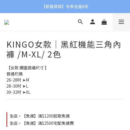
【新春首降】冬季全面8折
✨NEW【2026春夏新品】
✨NEW【2026春夏新品】
KINGO女款｜黑紅機能三角內
褲 /M-XL/ 2色
【女款 腰圍建議尺寸 】
普通尺碼
26-28吋 ➤M
28-30吋 ➤L
30-32吋 ➤XL
全店，【免運】滿$1200超取免運
全店，【免運】滿$2500宅配免運費