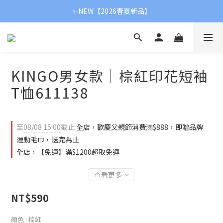
【父親節限定】滿額贈品牌運動毛巾👨❤
✨NEW【2026春夏新品】
【新春首降】冬季全面8折
【父親節限定】滿額贈品牌運動毛巾👨❤
KINGO男女款｜棕紅印花短袖
T恤611138
至
08/08 15:00
截止
全店，歡慶父親節消費滿$888，即贈品牌
運動毛巾，送完為止
全店，【免運】滿$1200超取免運
查看更多
NT$590
顏色
: 棕紅