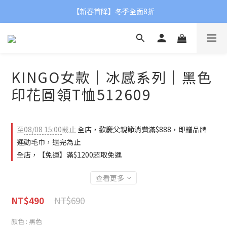
【父親節限定】滿額贈品牌運動毛巾👨❤
【新春首降】冬季全面8折
【父親節限定】滿額贈品牌運動毛巾👨❤
KINGO女款｜冰感系列｜黑色
印花圓領T恤512609
至
08/08 15:00
截止
全店，歡慶父親節消費滿$888，即贈品牌
運動毛巾，送完為止
全店，【免運】滿$1200超取免運
查看更多
NT$690
NT$490
顏色
: 黑色