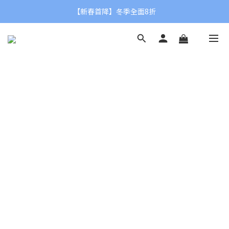
【新春首降】冬季全面8折
✨NEW【2026春夏新品】
✨NEW【2026春夏新品】