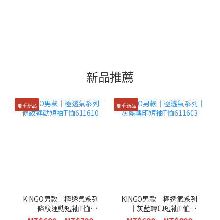
新品推薦
夏季新品
夏季新品
KINGO男款｜極透氣系列
KINGO男款｜極透氣系列
｜條紋運動短袖T恤
｜灰藍轉印短袖T恤
611610
611603