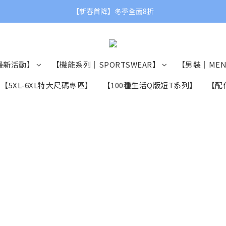
【新春首降】冬季全面8折
✨NEW【2026春夏新品】
✨NEW【2026春夏新品】
最新活動】
【機能系列｜SPORTSWEAR】
【男裝｜ME
【5XL-6XL特大尺碼專區】
【100種生活Q版短T系列】
【配件